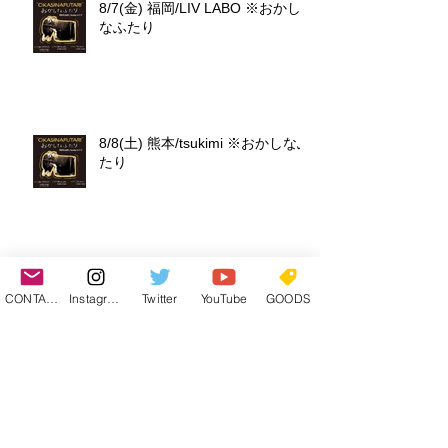
8/7(金) 福岡/LIV LABO ※おかし
なふたり
8/8(土) 熊本/tsukimi ※おかしなふ
たり
8/9(日)大阪/谷町九丁目cafe&bar
Legato ※ソロ
CONTACT
Instagram
Twitter
YouTube
GOODS
8/22(土) 大分/日田 ふたつき ※
ソロ