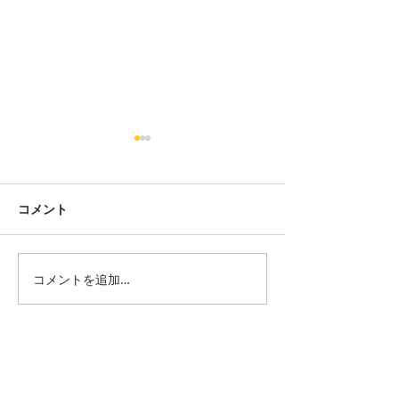
コメント
コメントを追加…
8/4(火) 名古屋/パラダイ
8/8(土) 熊本/ts
スカフェ21 ※おかしなふ
おかしなふたり
たり