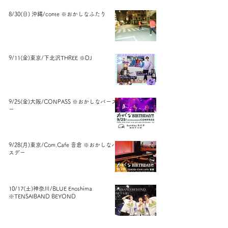
8/30(日) 沖縄/conte ※おかしなふたり
9/11(金)東京/下北沢THREE ※DJ
9/25(金)大阪/CONPASS ※おかしなバースデ
ー
9/28(月)東京/Com.Cafe 音倉 ※おかしなバー
スデー
10/17(土)神奈川/BLUE Enoshima
※TENSAIBAND BEYOND