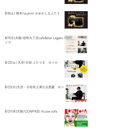
8/8(土) 熊本/tsukimi ※おかしなふたり
8/9(日)大阪/谷町九丁目cafe&bar Legato ※
ソロ
8/22(土) 大分/日田 ふたつき ※ソロ
8/23(日)大分・日田市上津江公民館 ※ソロ
8/27(木)大阪/CONPASS ※Love sofa