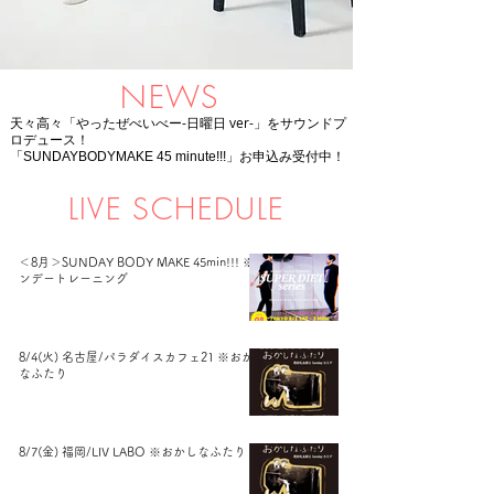
NEWS
天々高々「やったぜべいべー-日曜日 ver-」をサウンドプ
ロデュース！
「​​SUNDAYBODYMAKE 45 minute!!!」お申込み受付中！
LIVE SCHEDULE
＜8月＞SUNDAY BODY MAKE 45min!!! ※サ
ンデートレーニング
8/4(火) 名古屋/パラダイスカフェ21 ※おかし
なふたり
8/7(金) 福岡/LIV LABO ※おかしなふたり